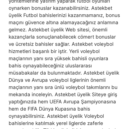
yöntemlerine yatırım yaparak futbol oyunları
oynarken bonuslar kazanabilirsiniz. Astekbet
üyelik Futbol bahislerinizi kazanmamanız, bonus
maçını güvence altına alamayacağınız anlamına
gelmez. Astekbet üyelik Web sitesi, önemli
kazançlarla sonuçlanabilecek cömert bonuslar
ve ücretsiz bahisler sağlar. Astekbet voleybol
hizmetleri başarılı bir iştir. Yerli voleybol
maçlarının yanı sıra yüksek bahisli oyunlara
bahis oynayabileceğiniz uluslararası
müsabakalar da bulunmaktadır. Astekbet üyelik
Dünya ve Avrupa voleybol liglerinin önemli
maçlarının yanı sıra ünlü voleybol takımlarını bu
mekanda inceleyin. Astekbet üyelik Siteye giriş
yaptığınızda hem UEFA Avrupa Şampiyonasına
hem de FIFA Dünya Kupasına bahis
oynayabilirsiniz. Astekbet üyelik Voleybol
bahislerine katılmak yerel liglerde zaferle