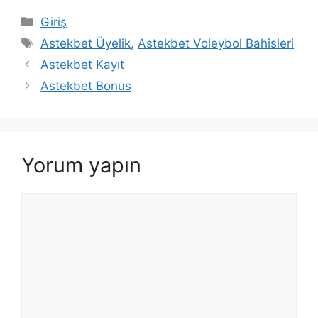
Kategoriler
Giriş
Etiketler
Astekbet Üyelik
,
Astekbet Voleybol Bahisleri
Astekbet Kayıt
Astekbet Bonus
Yorum yapın
Yorum