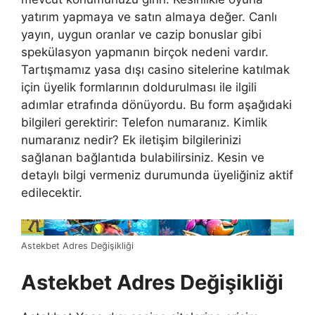
yatırım yapmaya ve satın almaya değer. Canlı
yayın, uygun oranlar ve cazip bonuslar gibi
spekülasyon yapmanın birçok nedeni vardır.
Tartışmamız yasa dışı casino sitelerine katılmak
için üyelik formlarının doldurulması ile ilgili
adımlar etrafında dönüyordu. Bu form aşağıdaki
bilgileri gerektirir: Telefon numaranız. Kimlik
numaranız nedir? Ek iletişim bilgilerinizi
sağlanan bağlantıda bulabilirsiniz. Kesin ve
detaylı bilgi vermeniz durumunda üyeliğiniz aktif
edilecektir.
Astekbet Adres Değişikliği
Astekbet Adres Değişikliği