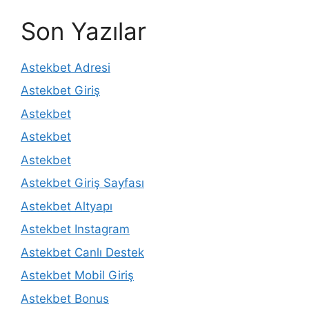
Son Yazılar
Astekbet Adresi
Astekbet Giriş
Astekbet
Astekbet
Astekbet
Astekbet Giriş Sayfası
Astekbet Altyapı
Astekbet Instagram
Astekbet Canlı Destek
Astekbet Mobil Giriş
Astekbet Bonus