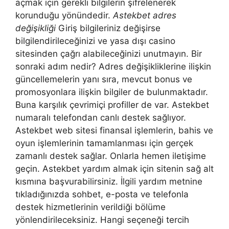
açmak için gerekli bilgilerin şifrelenerek
korunduğu yönündedir.
Astekbet adres
değişikliği
Giriş bilgileriniz değişirse
bilgilendirileceğinizi ve yasa dışı casino
sitesinden çağrı alabileceğinizi unutmayın. Bir
sonraki adım nedir? Adres değişikliklerine ilişkin
güncellemelerin yanı sıra, mevcut bonus ve
promosyonlara ilişkin bilgiler de bulunmaktadır.
Buna karşılık çevrimiçi profiller de var. Astekbet
numaralı telefondan canlı destek sağlıyor.
Astekbet web sitesi finansal işlemlerin, bahis ve
oyun işlemlerinin tamamlanması için gerçek
zamanlı destek sağlar. Onlarla hemen iletişime
geçin. Astekbet yardım almak için sitenin sağ alt
kısmına başvurabilirsiniz. İlgili yardım metnine
tıkladığınızda sohbet, e-posta ve telefonla
destek hizmetlerinin verildiği bölüme
yönlendirileceksiniz. Hangi seçeneği tercih