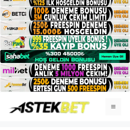
İçeriğe
atla
Menü