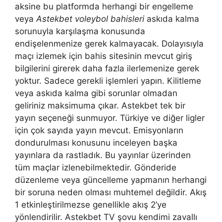
aksine bu platformda herhangi bir engelleme
veya
Astekbet voleybol bahisleri
askıda kalma
sorunuyla karşılaşma konusunda
endişelenmenize gerek kalmayacak. Dolayısıyla
maçı izlemek için bahis sitesinin mevcut giriş
bilgilerini girerek daha fazla ilerlemenize gerek
yoktur. Sadece gerekli işlemleri yapın. Kilitleme
veya askıda kalma gibi sorunlar olmadan
geliriniz maksimuma çıkar. Astekbet tek bir
yayın seçeneği sunmuyor. Türkiye ve diğer ligler
için çok sayıda yayın mevcut. Emisyonların
dondurulması konusunu inceleyen başka
yayınlara da rastladık. Bu yayınlar üzerinden
tüm maçlar izlenebilmektedir. Gönderide
düzenleme veya güncelleme yapmanın herhangi
bir soruna neden olması muhtemel değildir. Akış
1 etkinleştirilmezse genellikle akış 2’ye
yönlendirilir. Astekbet TV şovu kendimi zavallı