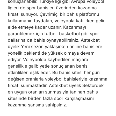
sonuçlanabilir. Türkiye ligi gibi Avrupa voleybol
ligleri de spor bahisleri üzerinden kazanma
fırsatı sunuyor. Çevrimiçi bir bahis platformu
kullanmanın faydaları, voleybola katılırken gelir
elde etmeye kadar uzanır. Kazanmayı
garantilemek için futbol, ​​basketbol gibi spor
dallarına da bahis oynayabilirsiniz. Astekbet
üyelik Yeni sezon yaklaşırken online bahislere
yönelik beklenti de yüksek olmaya devam
ediyor. Voleybolda kaybedilen maçlara
genellikle galibiyetle sonuçlanan bahis
etkinlikleri eşlik eder. Bu bahis sitesi her gün
değişen oranlarla voleybol bahisleriyle kazanma
fırsatı sunmaktadır. Astekbet üyelik Sektördeki
en uygun oranları sunmasıyla tanınan bahis
sitesinde birden fazla spor karşılaşmasını
kazanma şansına sahipsiniz.