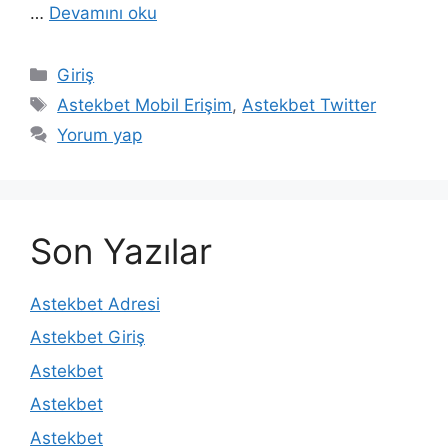
…
Devamını oku
Kategoriler
Giriş
Etiketler
Astekbet Mobil Erişim
,
Astekbet Twitter
Yorum yap
Son Yazılar
Astekbet Adresi
Astekbet Giriş
Astekbet
Astekbet
Astekbet