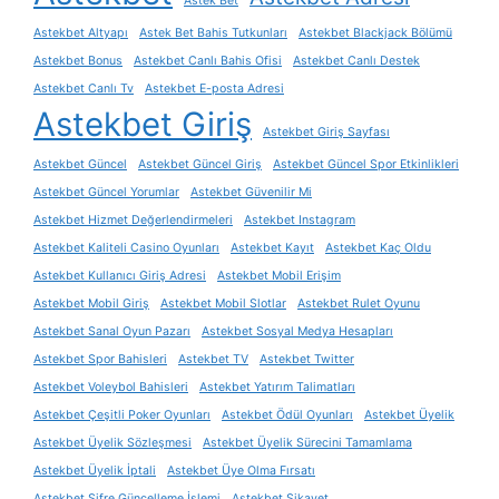
Astek Bet
Astekbet Altyapı
Astek Bet Bahis Tutkunları
Astekbet Blackjack Bölümü
Astekbet Bonus
Astekbet Canlı Bahis Ofisi
Astekbet Canlı Destek
Astekbet Canlı Tv
Astekbet E-posta Adresi
Astekbet Giriş
Astekbet Giriş Sayfası
Astekbet Güncel
Astekbet Güncel Giriş
Astekbet Güncel Spor Etkinlikleri
Astekbet Güncel Yorumlar
Astekbet Güvenilir Mi
Astekbet Hizmet Değerlendirmeleri
Astekbet Instagram
Astekbet Kaliteli Casino Oyunları
Astekbet Kayıt
Astekbet Kaç Oldu
Astekbet Kullanıcı Giriş Adresi
Astekbet Mobil Erişim
Astekbet Mobil Giriş
Astekbet Mobil Slotlar
Astekbet Rulet Oyunu
Astekbet Sanal Oyun Pazarı
Astekbet Sosyal Medya Hesapları
Astekbet Spor Bahisleri
Astekbet TV
Astekbet Twitter
Astekbet Voleybol Bahisleri
Astekbet Yatırım Talimatları
Astekbet Çeşitli Poker Oyunları
Astekbet Ödül Oyunları
Astekbet Üyelik
Astekbet Üyelik Sözleşmesi
Astekbet Üyelik Sürecini Tamamlama
Astekbet Üyelik İptali
Astekbet Üye Olma Fırsatı
Astekbet Şifre Güncelleme İşlemi
Astekbet Şikayet