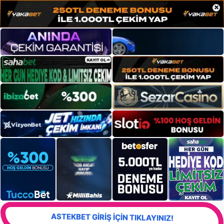
×
ASTEKBET GİRİŞ İÇİN TIKLAYINIZ!