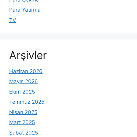
Para Yatırma
TV
Arşivler
Haziran 2026
Mayıs 2026
Ekim 2025
Temmuz 2025
Nisan 2025
Mart 2025
Şubat 2025