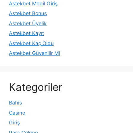
Astekbet Mobil Giriş
Astekbet Bonus
Astekbet Üyelik
Astekbet Kayıt
Astekbet Kaç Oldu
Astekbet Güvenilir Mi
Kategoriler
Bahis
Casino
Giriş
Para Çekme