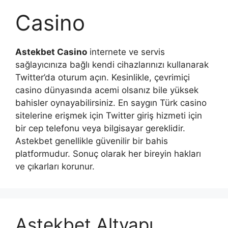
Casino
Astekbet Casino
internete ve servis
sağlayıcınıza bağlı kendi cihazlarınızı kullanarak
Twitter’da oturum açın. Kesinlikle, çevrimiçi
casino dünyasında acemi olsanız bile yüksek
bahisler oynayabilirsiniz. En saygın Türk casino
sitelerine erişmek için Twitter giriş hizmeti için
bir cep telefonu veya bilgisayar gereklidir.
Astekbet genellikle güvenilir bir bahis
platformudur. Sonuç olarak her bireyin hakları
ve çıkarları korunur.
Astekbet Altyapı