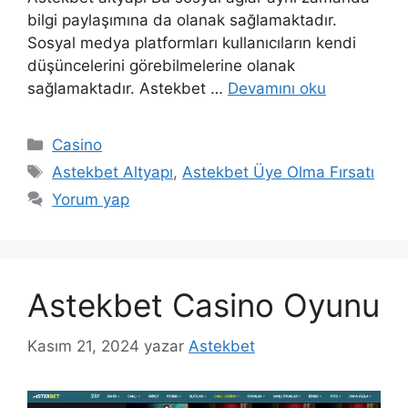
bilgi paylaşımına da olanak sağlamaktadır.
Sosyal medya platformları kullanıcıların kendi
düşüncelerini görebilmelerine olanak
sağlamaktadır. Astekbet …
Devamını oku
Kategoriler
Casino
Etiketler
Astekbet Altyapı
,
Astekbet Üye Olma Fırsatı
Yorum yap
Astekbet Casino Oyunu
Kasım 21, 2024
yazar
Astekbet