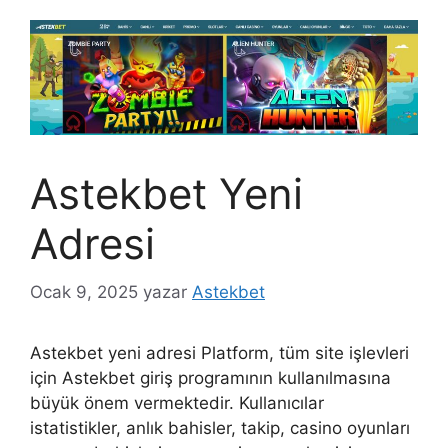
Astekbet Yeni
Adresi
Ocak 9, 2025
yazar
Astekbet
Astekbet yeni adresi Platform, tüm site işlevleri
için Astekbet giriş programının kullanılmasına
büyük önem vermektedir. Kullanıcılar
istatistikler, anlık bahisler, takip, casino oyunları