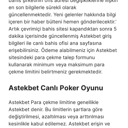
bahis şirketinin ofis adresi değişikliklerine ilişkin
en son bilgilerle sürekli olarak
güncellenmektedir. Yeni gelenler hakkında bilgi
içeren bir haber bülteni hemen gönderilecektir.’
Artık çevrimiçi bahis sitesi kapandıktan sonra 5
dakika içerisinde güncellenmiş Astekbet giriş
bilgileri ile canlı bahis ofisi ana sayfasına
erişebilirsiniz. Ödeme alabilmeniz için Astekbet
sitesindeki para çekme talep formunu
kullanarak minimum veya maksimum para
çekme limitini belirtmeniz gerekmektedir.
Astekbet Canlı Poker Oyunu
Astekbet Para çekme limitine genellikle
Astekbet denir. Bu limitlerin şartlara göre
değiştirilmesi, azaltılması veya arttırılması
kesinlikle kabul edilemez. Astekbet erişin ve