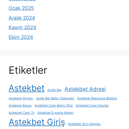
Ocak 2025
Aralık 2024
Kasım 2024
Ekim 2024
Etiketler
Astekbet
Astekbet Adresi
Astek Bet
Astekbet Altyapı
Astek Bet Bahis Tutkunları
Astekbet Blackjack Bölümü
Astekbet Bonus
Astekbet Canlı Bahis Ofisi
Astekbet Canlı Destek
Astekbet Canlı Tv
Astekbet E-posta Adresi
Astekbet Giriş
Astekbet Giriş Sayfası