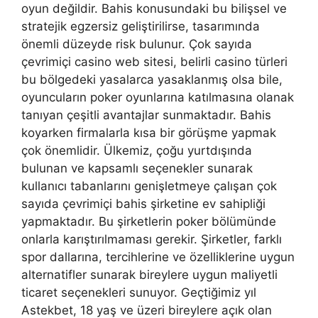
oyun değildir. Bahis konusundaki bu bilişsel ve
stratejik egzersiz geliştirilirse, tasarımında
önemli düzeyde risk bulunur. Çok sayıda
çevrimiçi casino web sitesi, belirli casino türleri
bu bölgedeki yasalarca yasaklanmış olsa bile,
oyuncuların poker oyunlarına katılmasına olanak
tanıyan çeşitli avantajlar sunmaktadır. Bahis
koyarken firmalarla kısa bir görüşme yapmak
çok önemlidir. Ülkemiz, çoğu yurtdışında
bulunan ve kapsamlı seçenekler sunarak
kullanıcı tabanlarını genişletmeye çalışan çok
sayıda çevrimiçi bahis şirketine ev sahipliği
yapmaktadır. Bu şirketlerin poker bölümünde
onlarla karıştırılmaması gerekir. Şirketler, farklı
spor dallarına, tercihlerine ve özelliklerine uygun
alternatifler sunarak bireylere uygun maliyetli
ticaret seçenekleri sunuyor. Geçtiğimiz yıl
Astekbet, 18 yaş ve üzeri bireylere açık olan