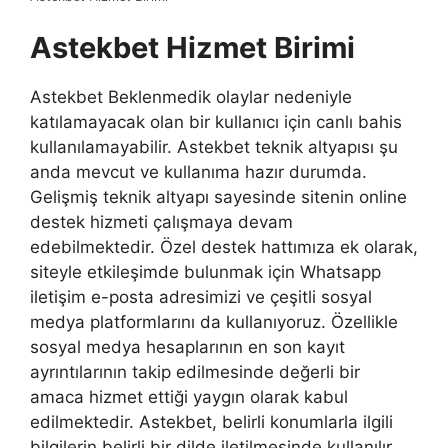
Astekbet Hizmet Birimi
Astekbet Beklenmedik olaylar nedeniyle
katılamayacak olan bir kullanıcı için canlı bahis
kullanılamayabilir. Astekbet teknik altyapısı şu
anda mevcut ve kullanıma hazır durumda.
Gelişmiş teknik altyapı sayesinde sitenin online
destek hizmeti çalışmaya devam
edebilmektedir. Özel destek hattımıza ek olarak,
siteyle etkileşimde bulunmak için Whatsapp
iletişim e-posta adresimizi ve çeşitli sosyal
medya platformlarını da kullanıyoruz. Özellikle
sosyal medya hesaplarının en son kayıt
ayrıntılarının takip edilmesinde değerli bir
amaca hizmet ettiği yaygın olarak kabul
edilmektedir. Astekbet, belirli konumlarla ilgili
bilgilerin belirli bir dilde iletilmesinde kullanılır.