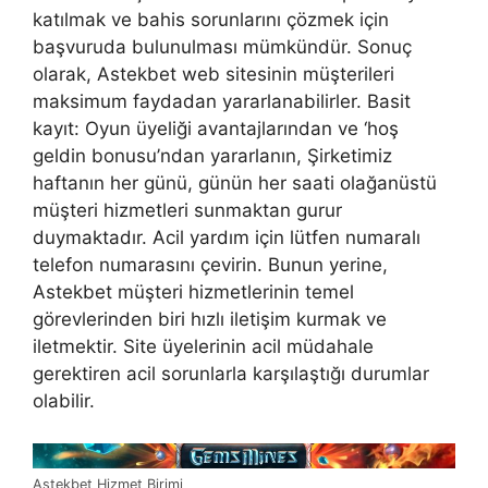
katılmak ve bahis sorunlarını çözmek için
başvuruda bulunulması mümkündür. Sonuç
olarak, Astekbet web sitesinin müşterileri
maksimum faydadan yararlanabilirler. Basit
kayıt: Oyun üyeliği avantajlarından ve ‘hoş
geldin bonusu’ndan yararlanın, Şirketimiz
haftanın her günü, günün her saati olağanüstü
müşteri hizmetleri sunmaktan gurur
duymaktadır. Acil yardım için lütfen numaralı
telefon numarasını çevirin. Bunun yerine,
Astekbet müşteri hizmetlerinin temel
görevlerinden biri hızlı iletişim kurmak ve
iletmektir. Site üyelerinin acil müdahale
gerektiren acil sorunlarla karşılaştığı durumlar
olabilir.
Astekbet Hizmet Birimi