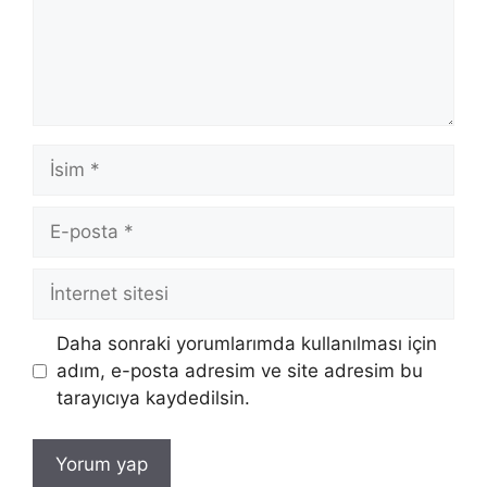
İsim
E-
posta
İnternet
sitesi
Daha sonraki yorumlarımda kullanılması için
adım, e-posta adresim ve site adresim bu
tarayıcıya kaydedilsin.