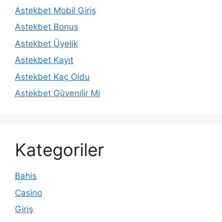
Astekbet Mobil Giriş
Astekbet Bonus
Astekbet Üyelik
Astekbet Kayıt
Astekbet Kaç Oldu
Astekbet Güvenilir Mi
Kategoriler
Bahis
Casino
Giriş